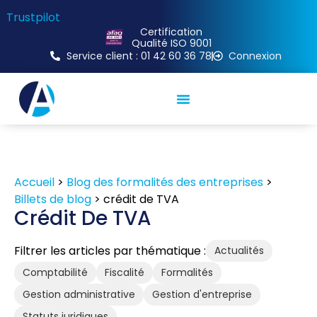
Trustpilot
Certification
Qualité ISO 9001
Service client : 01 42 60 36 78
Connexion
Publier une annonce légale
Journaux habilités
Guide annonces légales
Contactez-nous
Accueil
>
Blog des formalités des entreprises
>
Billets de blog
>
crédit de TVA
Crédit De TVA
Filtrer les articles par thématique :
Actualités
Comptabilité
Fiscalité
Formalités
Gestion administrative
Gestion d'entreprise
Statuts juridiques