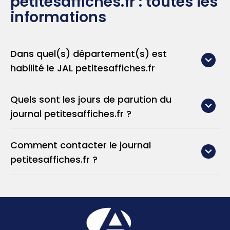
petitesaffiches.fr : toutes les
informations
Dans quel(s) département(s) est
habilité le JAL petitesaffiches.fr
petitesaffiches.fr
Quels sont les jours de parution du
journal petitesaffiches.fr ?
petitesaffiches.fr
Comment contacter le journal
petitesaffiches.fr ?
petitesaffiches.fr
Téléphone : 04 93 80 72 72