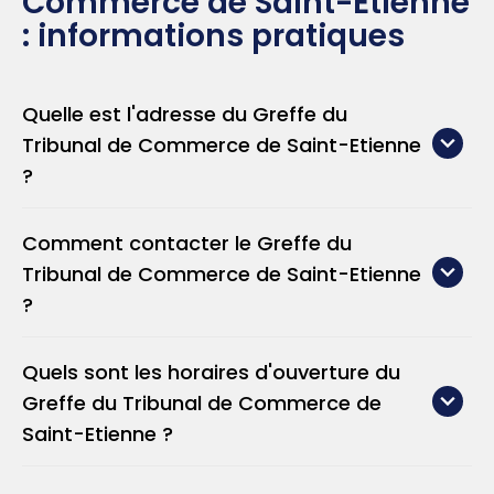
Commerce de Saint-Etienne
: informations pratiques
Quelle est l'adresse du Greffe du
Tribunal de Commerce de Saint-Etienne
?
Comment contacter le Greffe du
Tribunal de Commerce de Saint-Etienne
?
Quels sont les horaires d'ouverture du
Téléphone : 0 899 02 42 42
Greffe du Tribunal de Commerce de
Site web :
https://www.greffe-tc-
Saint-Etienne ?
saintetienne.fr/